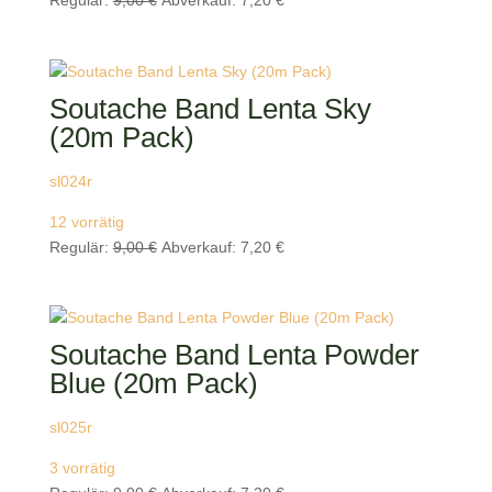
Regulär:
9,00
€
Abverkauf:
7,20
€
Preis
Preis
war:
ist:
9,00 €
7,20 €.
Soutache Band Lenta Sky
(20m Pack)
sl024r
12 vorrätig
Ursprünglicher
Aktueller
Regulär:
9,00
€
Abverkauf:
7,20
€
Preis
Preis
war:
ist:
9,00 €
7,20 €.
Soutache Band Lenta Powder
Blue (20m Pack)
sl025r
3 vorrätig
Ursprünglicher
Aktueller