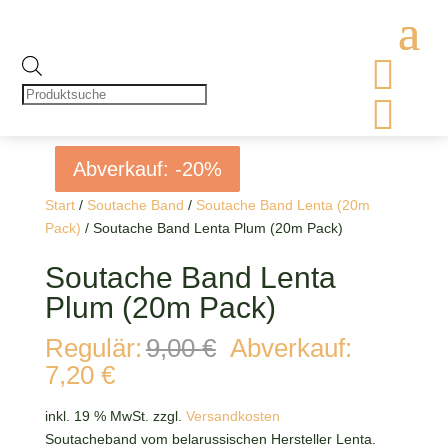

Products
search

Abverkauf: -20%
Abverkauf: -20%
Abverkauf: -20%
Abverkauf: -20%
Start
/
Soutache Band
/
Soutache Band Lenta (20m
Pack)
/ Soutache Band Lenta Plum (20m Pack)
Soutache Band Lenta
Plum (20m Pack)
Ursprünglicher
Regulär:
9,00
€
Abverkauf:
Preis
Aktueller
7,20
€
war:
Preis
9,00 €
ist:
inkl. 19 % MwSt.
zzgl.
Versandkosten
7,20 €.
Soutacheband vom belarussischen Hersteller Lenta.