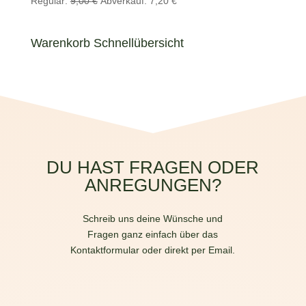
Regulär:
9,00
€
Abverkauf:
7,20
€
Preis
Preis
war:
ist:
Warenkorb Schnellübersicht
9,00 €
7,20 €.
DU HAST FRAGEN ODER
ANREGUNGEN?
Schreib uns deine Wünsche und
Fragen ganz einfach über das
Kontaktformular oder direkt per Email.