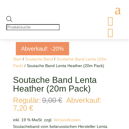

Products
search

Abverkauf: -20%
Abverkauf: -20%
Abverkauf: -20%
Abverkauf: -20%
Start
/
Soutache Band
/
Soutache Band Lenta (20m
Pack)
/ Soutache Band Lenta Heather (20m Pack)
Soutache Band Lenta
Heather (20m Pack)
Ursprünglicher
Regulär:
9,00
€
Abverkauf:
Preis
Aktueller
7,20
€
war:
Preis
9,00 €
ist:
inkl. 19 % MwSt.
zzgl.
Versandkosten
7,20 €.
Soutacheband vom belarussischen Hersteller Lenta.