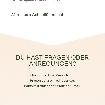
Regulär:
9,00
€
Abverkauf:
7,20
€
Preis
Preis
war:
ist:
Warenkorb Schnellübersicht
9,00 €
7,20 €.
DU HAST FRAGEN ODER
ANREGUNGEN?
Schreib uns deine Wünsche und
Fragen ganz einfach über das
Kontaktformular oder direkt per Email.