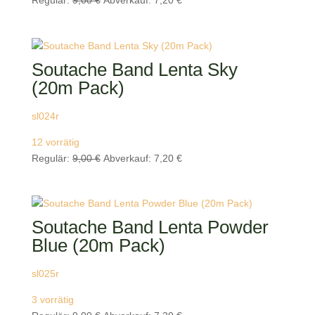
Regulär:
9,00
€
Abverkauf:
7,20
€
Preis
Preis
war:
ist:
9,00 €
7,20 €.
Soutache Band Lenta Sky
(20m Pack)
sl024r
12 vorrätig
Ursprünglicher
Aktueller
Regulär:
9,00
€
Abverkauf:
7,20
€
Preis
Preis
war:
ist:
9,00 €
7,20 €.
Soutache Band Lenta Powder
Blue (20m Pack)
sl025r
3 vorrätig
Ursprünglicher
Aktueller