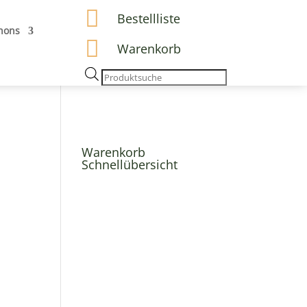

Bestellliste
hons

Warenkorb
Products
search
Warenkorb
Schnellübersicht