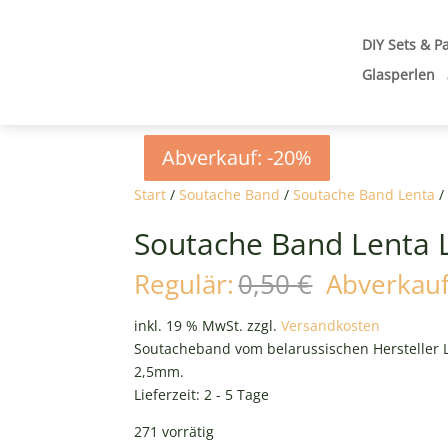
DIY Sets & P
Glasperlen
Abverkauf: -20%
Abverkauf: -20%
Abverkauf: -20%
Abverkauf: -20%
Start
/
Soutache Band
/
Soutache Band Lenta
/
Soutache Band Lenta L
Ursprüngl
Regulär:
0,50
€
Abverkauf
Preis
war:
inkl. 19 % MwSt.
zzgl.
Versandkosten
0,50 €
Soutacheband vom belarussischen Hersteller L
2,5mm.
Lieferzeit:
2 - 5 Tage
271 vorrätig