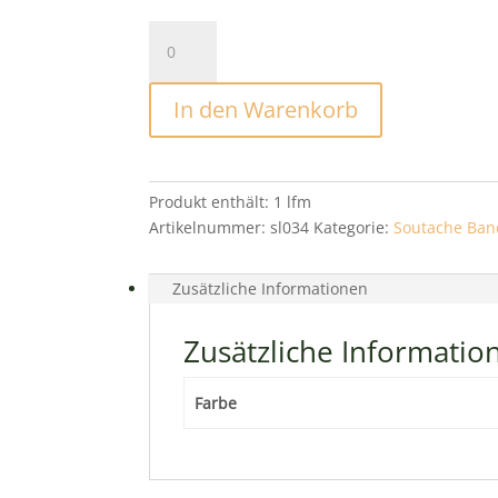
Soutache
Band
Lenta
In den Warenkorb
Light
Khaki
Menge
Produkt enthält: 1
lfm
Artikelnummer:
sl034
Kategorie:
Soutache Ban
Zusätzliche Informationen
Zusätzliche Informatio
Farbe