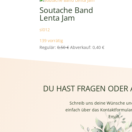
war:
ist:
Soutache Band
0,50 €
0,40 €.
Lenta Jam
sl012
139 vorrätig
Ursprünglicher
Aktueller
Regulär:
0,50
€
Abverkauf:
0,40
€
Preis
Preis
war:
ist:
0,50 €
0,40 €.
DU HAST FRAGEN ODER
Schreib uns deine Wünsche un
einfach über das Kontaktformular
Email.