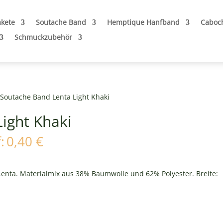
akete
Soutache Band
Hemptique Hanfband
Caboc
Schmuckzubehör
 Soutache Band Lenta Light Khaki
ight Khaki
icher
Aktueller
:
0,40
€
Preis
ist:
0,40 €.
enta. Materialmix aus 38% Baumwolle und 62% Polyester. Breite: