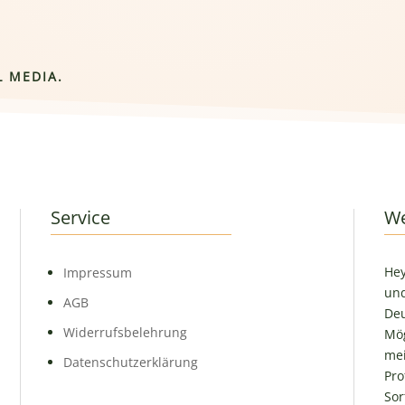
L MEDIA.
Service
We
Hey
Impressum
und
AGB
Deu
Widerrufsbelehrung
Mög
mei
Datenschutzerklärung
Pro
Sor