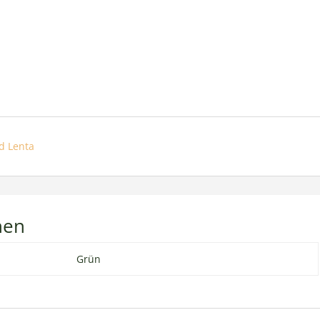
d Lenta
nen
Grün