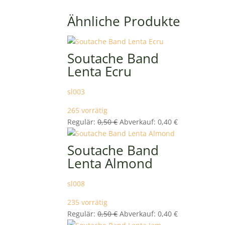
Ähnliche Produkte
Soutache Band
Lenta Ecru
sl003
265 vorrätig
Ursprünglicher
Aktueller
Regulär:
0,50
€
Abverkauf:
0,40
€
Preis
Preis
war:
ist:
Soutache Band
0,50 €
0,40 €.
Lenta Almond
sl008
235 vorrätig
Ursprünglicher
Aktueller
Regulär:
0,50
€
Abverkauf:
0,40
€
Preis
Preis