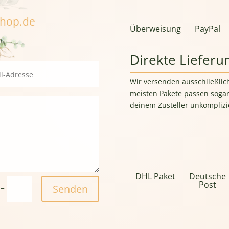
shop.de
Überweisung
PayPal
Direkte Lieferu
Wir versenden ausschließlic
meisten Pakete passen sogar
deinem Zusteller unkomplizie
DHL Paket
Deutsche
Post
Senden
=