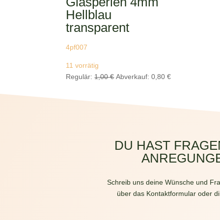
Glasperlen 4mm
Hellblau
transparent
4pf007
11 vorrätig
Ursprünglicher
Aktueller
Regulär:
1,00
€
Abverkauf:
0,80
€
Preis
Preis
war:
ist:
1,00 €
0,80 €.
DU HAST FRAGE
ANREGUNG
Schreib uns deine Wünsche und Fra
über das Kontaktformular oder di