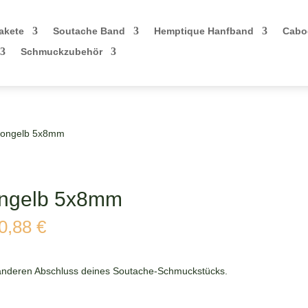
akete
Soutache Band
Hemptique Hanfband
Cabo
Schmuckzubehör
Neongelb 5x8mm
ongelb 5x8mm
cher
Aktueller
0,88
€
Preis
ist:
0,88 €.
 anderen Abschluss deines Soutache-Schmuckstücks.