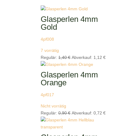
Glasperlen 4mm
Gold
4pf008
7 vorrätig
Ursprünglicher
Aktueller
Regulär:
1,40
€
Abverkauf:
1,12
€
Preis
Preis
war:
ist:
Glasperlen 4mm
1,40 €
1,12 €.
Orange
4pf017
Nicht vorrätig
Ursprünglicher
Aktueller
Regulär:
0,90
€
Abverkauf:
0,72
€
Preis
Preis
war:
ist:
0,90 €
0,72 €.