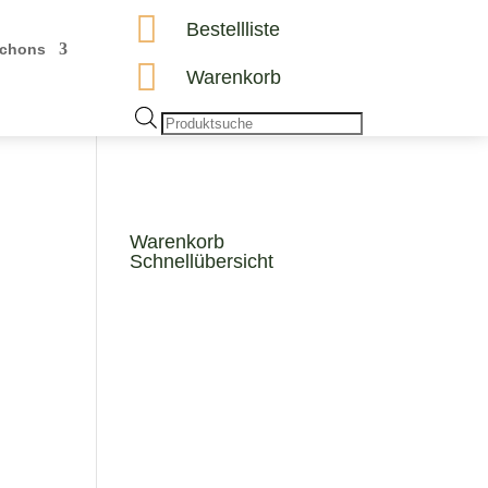

Bestellliste
chons

Warenkorb
Products
search
Warenkorb
Schnellübersicht