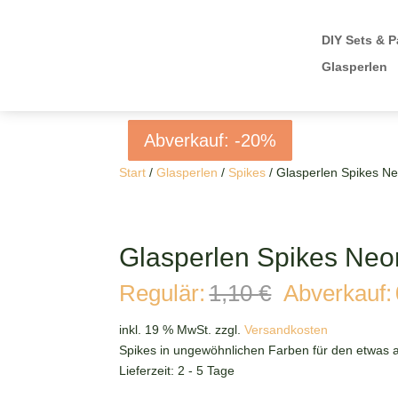
DIY Sets & P
Glasperlen
Abverkauf: -20%
Abverkauf: -20%
Abverkauf: -20%
Abverkauf: -20%
Start
/
Glasperlen
/
Spikes
/ Glasperlen Spikes 
Glasperlen Spikes Ne
Ursprüngli
Regulär:
1,10
€
Abverkauf:
Preis
war:
inkl. 19 % MwSt.
zzgl.
Versandkosten
1,10 €
Spikes in ungewöhnlichen Farben für den etwas
Lieferzeit:
2 - 5 Tage