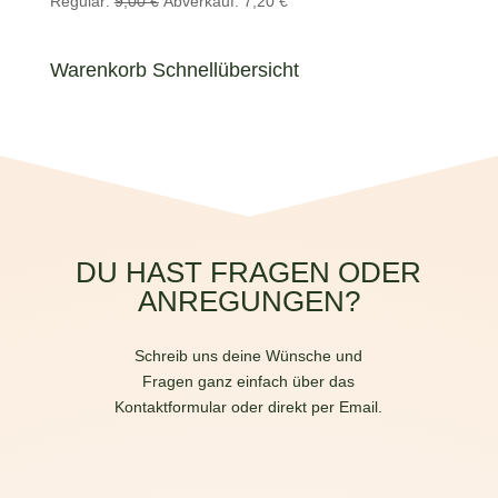
Regulär:
9,00
€
Abverkauf:
7,20
€
Preis
Preis
war:
ist:
Warenkorb Schnellübersicht
9,00 €
7,20 €.
DU HAST FRAGEN ODER
ANREGUNGEN?
Schreib uns deine Wünsche und
Fragen ganz einfach über das
Kontaktformular oder direkt per Email.