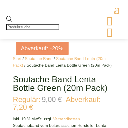

Products
search

Abverkauf: -20%
Abverkauf: -20%
Abverkauf: -20%
Abverkauf: -20%
Start
/
Soutache Band
/
Soutache Band Lenta (20m
Pack)
/ Soutache Band Lenta Bottle Green (20m Pack)
Soutache Band Lenta
Bottle Green (20m Pack)
Ursprünglicher
Regulär:
9,00
€
Abverkauf:
Preis
Aktueller
7,20
€
war:
Preis
9,00 €
ist:
inkl. 19 % MwSt.
zzgl.
Versandkosten
7,20 €.
Soutacheband vom belarussischen Hersteller Lenta.