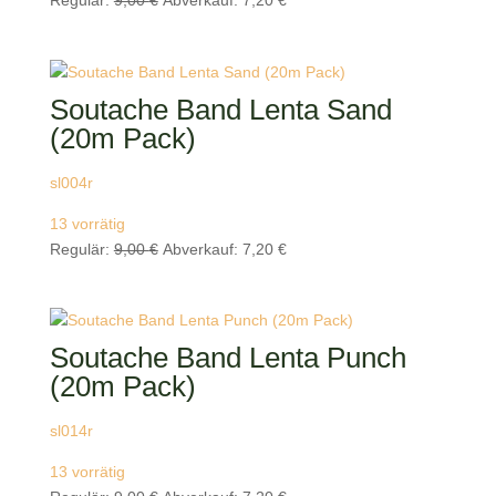
Regulär:
9,00
€
Abverkauf:
7,20
€
Preis
Preis
war:
ist:
9,00 €
7,20 €.
Soutache Band Lenta Sand
(20m Pack)
sl004r
13 vorrätig
Ursprünglicher
Aktueller
Regulär:
9,00
€
Abverkauf:
7,20
€
Preis
Preis
war:
ist:
9,00 €
7,20 €.
Soutache Band Lenta Punch
(20m Pack)
sl014r
13 vorrätig
Ursprünglicher
Aktueller