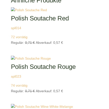
Ähnliche Produkte
Polish Soutache Red
spl014
72 vorrätig
Ursprünglicher
Aktueller
Regulär:
0,71
€
Abverkauf:
0,57
€
Preis
Preis
war:
ist:
0,71 €
0,57 €.
Polish Soutache Rouge
spl023
74 vorrätig
Ursprünglicher
Aktueller
Regulär:
0,71
€
Abverkauf:
0,57
€
Preis
Preis
war:
ist:
0,71 €
0,57 €.