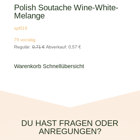
Polish Soutache Wine-White-
Melange
spl019
79 vorrätig
Ursprünglicher
Aktueller
Regulär:
0,71
€
Abverkauf:
0,57
€
Preis
Preis
war:
ist:
Warenkorb Schnellübersicht
0,71 €
0,57 €.
DU HAST FRAGEN ODER
ANREGUNGEN?