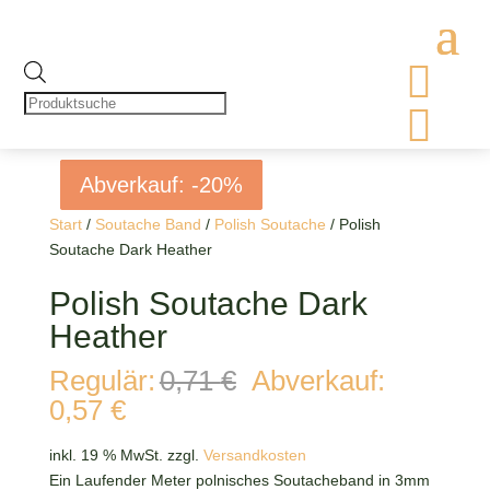

Products
search

Abverkauf: -20%
Abverkauf: -20%
Abverkauf: -20%
Abverkauf: -20%
Start
/
Soutache Band
/
Polish Soutache
/ Polish
Soutache Dark Heather
Polish Soutache Dark
Heather
Ursprünglicher
Regulär:
0,71
€
Abverkauf:
Preis
Aktueller
0,57
€
war:
Preis
0,71 €
ist:
inkl. 19 % MwSt.
zzgl.
Versandkosten
0,57 €.
Ein Laufender Meter polnisches Soutacheband in 3mm