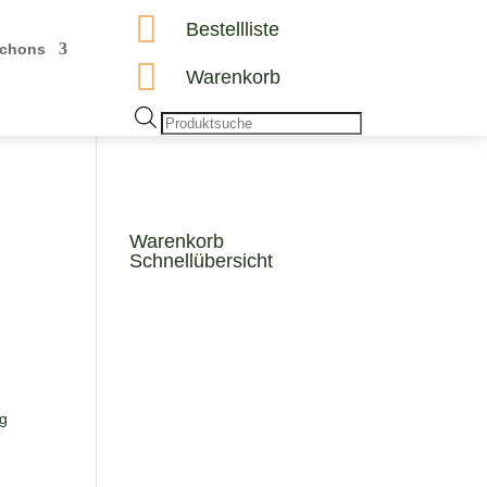

Bestellliste
chons

Warenkorb
Products
search
Warenkorb
Schnellübersicht
ng