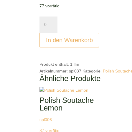
77 vorrätig
Polish
Soutache
Lilac
In den Warenkorb
Menge
Produkt enthält: 1
lfm
Artikelnummer:
spl037
Kategorie:
Polish Soutach
Ähnliche Produkte
Polish Soutache
Lemon
spl006
87 vorrätig