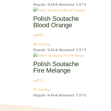
Ursprünglicher
Aktueller
Regulär:
0,71
€
Abverkauf:
0,57
€
Preis
Preis
war:
ist:
Polish Soutache
0,71 €
0,57 €.
Blood Orange
spl011
68 vorrätig
Ursprünglicher
Aktueller
Regulär:
0,71
€
Abverkauf:
0,57
€
Preis
Preis
war:
ist:
Polish Soutache
0,71 €
0,57 €.
Fire Melange
spl012
93 vorrätig
Ursprünglicher
Aktueller
Regulär:
0,71
€
Abverkauf:
0,57
€
Preis
Preis
war:
ist: