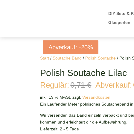
DIY Sets & P
Glasperlen
Abverkauf: -20%
Abverkauf: -20%
Abverkauf: -20%
Abverkauf: -20%
Start
/
Soutache Band
/
Polish Soutache
/ Polish 
Polish Soutache Lilac
Ursprüngli
Regulär:
0,71
€
Abverkauf:
Preis
war:
inkl. 19 % MwSt.
zzgl.
Versandkosten
0,71 €
Ein Laufender Meter polnisches Soutacheband in
Wir versenden das Band einzeln verpackt und bes
kommen und erleichtert dir die Aufbewahrung.
Lieferzeit:
2 - 5 Tage