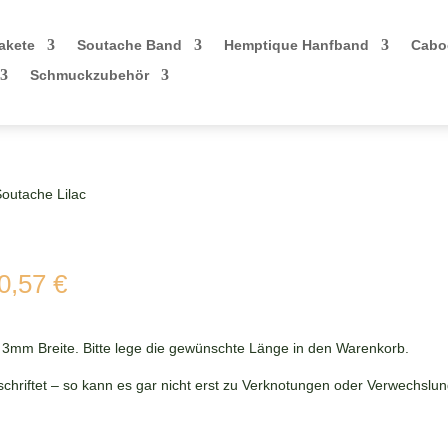
akete
Soutache Band
Hemptique Hanfband
Cabo
Schmuckzubehör
Soutache Lilac
cher
Aktueller
0,57
€
Preis
ist:
0,57 €.
 3mm Breite. Bitte lege die gewünschte Länge in den Warenkorb.
chriftet – so kann es gar nicht erst zu Verknotungen oder Verwechslu