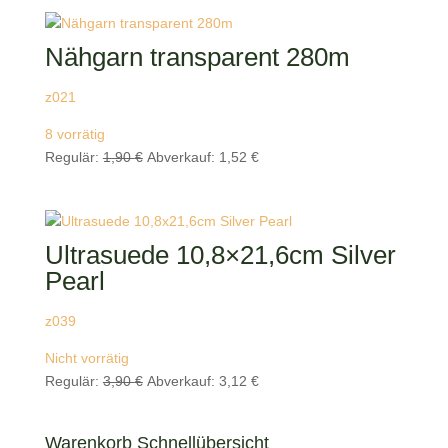
war:
ist:
0,36 €
0,29 €.
Nähgarn transparent 280m
z021
8 vorrätig
Ursprünglicher
Aktueller
Regulär:
1,90
€
Abverkauf:
1,52
€
Preis
Preis
war:
ist:
1,90 €
1,52 €.
Ultrasuede 10,8×21,6cm Silver
Pearl
z039
Nicht vorrätig
Ursprünglicher
Aktueller
Regulär:
3,90
€
Abverkauf:
3,12
€
Preis
Preis
war:
ist:
Warenkorb Schnellübersicht