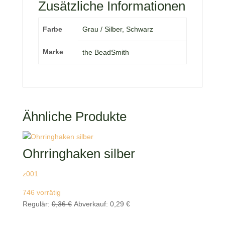
Zusätzliche Informationen
Farbe
Grau / Silber, Schwarz
Marke
the BeadSmith
Ähnliche Produkte
Ohrringhaken silber
z001
746 vorrätig
Ursprünglicher
Aktueller
Regulär:
0,36
€
Abverkauf:
0,29
€
Preis
Preis