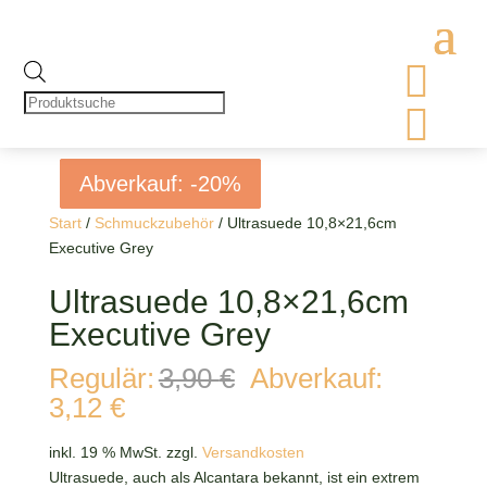

Products
search

Abverkauf: -20%
Abverkauf: -20%
Abverkauf: -20%
Abverkauf: -20%
Start
/
Schmuckzubehör
/ Ultrasuede 10,8×21,6cm
Executive Grey
Ultrasuede 10,8×21,6cm
Executive Grey
Ursprünglicher
Regulär:
3,90
€
Abverkauf:
Preis
Aktueller
3,12
€
war:
Preis
3,90 €
ist:
inkl. 19 % MwSt.
zzgl.
Versandkosten
3,12 €.
Ultrasuede, auch als Alcantara bekannt, ist ein extrem