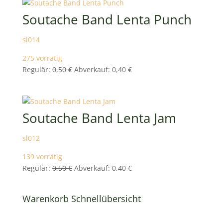
0,50 €
0,40 €.
Soutache Band Lenta Punch
sl014
275 vorrätig
Ursprünglicher
Aktueller
Regulär:
0,50
€
Abverkauf:
0,40
€
Preis
Preis
war:
ist:
0,50 €
0,40 €.
Soutache Band Lenta Jam
sl012
139 vorrätig
Ursprünglicher
Aktueller
Regulär:
0,50
€
Abverkauf:
0,40
€
Preis
Preis
war:
ist:
Warenkorb Schnellübersicht
0,50 €
0,40 €.