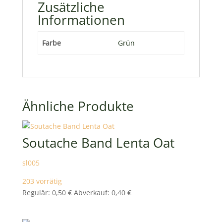
Zusätzliche
Informationen
Farbe
Grün
Ähnliche Produkte
Soutache Band Lenta Oat
sl005
203 vorrätig
Ursprünglicher
Aktueller
Regulär:
0,50
€
Abverkauf:
0,40
€
Preis
Preis
war:
ist: