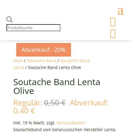

Products
search

Abverkauf: -20%
Abverkauf: -20%
Abverkauf: -20%
Abverkauf: -20%
Start
/
Soutache Band
/
Soutache Band
Lenta
/ Soutache Band Lenta Olive
Soutache Band Lenta
Olive
Ursprünglicher
Regulär:
0,50
€
Abverkauf:
Preis
Aktueller
0,40
€
war:
Preis
0,50 €
ist:
inkl. 19 % MwSt.
zzgl.
Versandkosten
0,40 €.
Soutacheband vom belarussischen Hersteller Lenta.