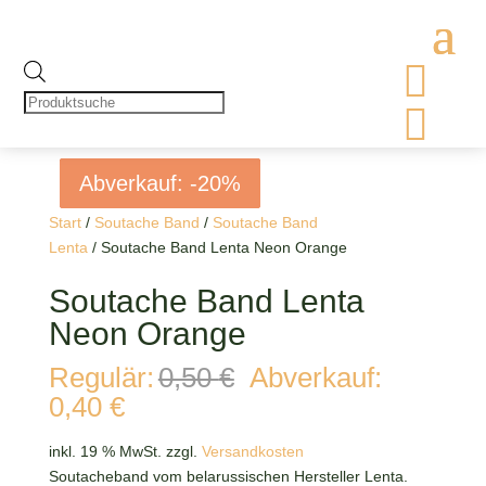

Products
search

Abverkauf: -20%
Abverkauf: -20%
Abverkauf: -20%
Abverkauf: -20%
Start
/
Soutache Band
/
Soutache Band
Lenta
/ Soutache Band Lenta Neon Orange
Soutache Band Lenta
Neon Orange
Ursprünglicher
Regulär:
0,50
€
Abverkauf:
Preis
Aktueller
0,40
€
war:
Preis
0,50 €
ist:
inkl. 19 % MwSt.
zzgl.
Versandkosten
0,40 €.
Soutacheband vom belarussischen Hersteller Lenta.