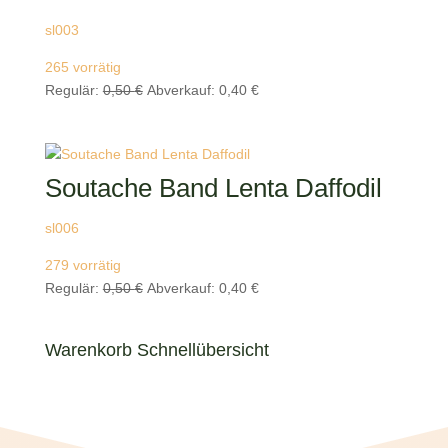
sl003
265 vorrätig
Ursprünglicher
Aktueller
Regulär:
0,50
€
Abverkauf:
0,40
€
Preis
Preis
war:
ist:
0,50 €
0,40 €.
Soutache Band Lenta Daffodil
sl006
279 vorrätig
Ursprünglicher
Aktueller
Regulär:
0,50
€
Abverkauf:
0,40
€
Preis
Preis
war:
ist:
Warenkorb Schnellübersicht
0,50 €
0,40 €.