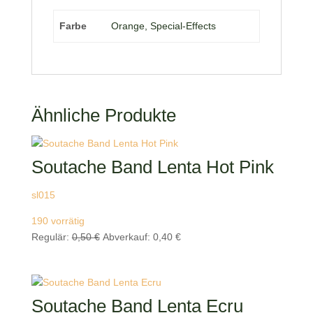
Farbe
Orange, Special-Effects
Ähnliche Produkte
Soutache Band Lenta Hot Pink
sl015
190 vorrätig
Ursprünglicher
Aktueller
Regulär:
0,50
€
Abverkauf:
0,40
€
Preis
Preis
war:
ist:
0,50 €
0,40 €.
Soutache Band Lenta Ecru