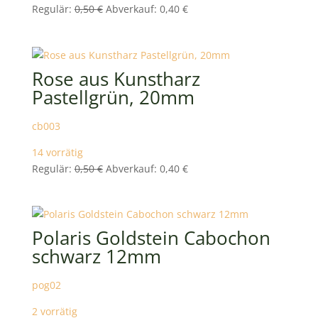
Ursprünglicher
Aktueller
Regulär:
0,50
€
Abverkauf:
0,40
€
Preis
Preis
war:
ist:
0,50 €
0,40 €.
Rose aus Kunstharz
Pastellgrün, 20mm
cb003
14 vorrätig
Ursprünglicher
Aktueller
Regulär:
0,50
€
Abverkauf:
0,40
€
Preis
Preis
war:
ist:
0,50 €
0,40 €.
Polaris Goldstein Cabochon
schwarz 12mm
pog02
2 vorrätig