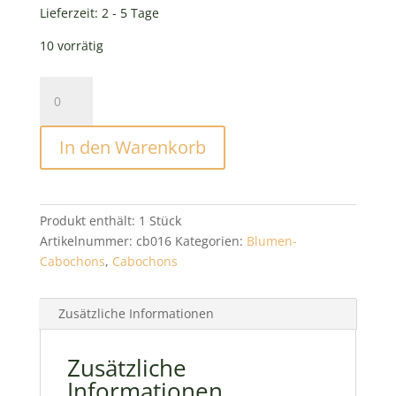
0,40 €.
Lieferzeit:
2 - 5 Tage
10 vorrätig
Rose
aus
Kunstharz
In den Warenkorb
Aprikose,
20mm
Menge
Produkt enthält: 1
Stück
Artikelnummer:
cb016
Kategorien:
Blumen-
Cabochons
,
Cabochons
Zusätzliche Informationen
Zusätzliche
Informationen