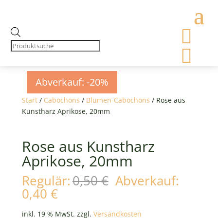

Products
search

Abverkauf: -20%
Abverkauf: -20%
Abverkauf: -20%
Abverkauf: -20%
Start
/
Cabochons
/
Blumen-Cabochons
/ Rose aus
Kunstharz Aprikose, 20mm
Rose aus Kunstharz
Aprikose, 20mm
Ursprünglicher
Regulär:
0,50
€
Abverkauf:
Preis
Aktueller
0,40
€
war:
Preis
0,50 €
ist:
inkl. 19 % MwSt.
zzgl.
Versandkosten