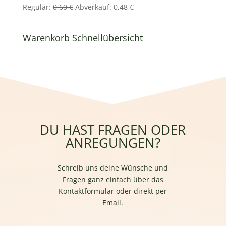
Ursprünglicher
Aktueller
Regulär:
0,60
€
Abverkauf:
0,48
€
Preis
Preis
war:
ist:
Warenkorb Schnellübersicht
0,60 €
0,48 €.
DU HAST FRAGEN ODER
ANREGUNGEN?
Schreib uns deine Wünsche und
Fragen ganz einfach über das
Kontaktformular oder direkt per
Email.