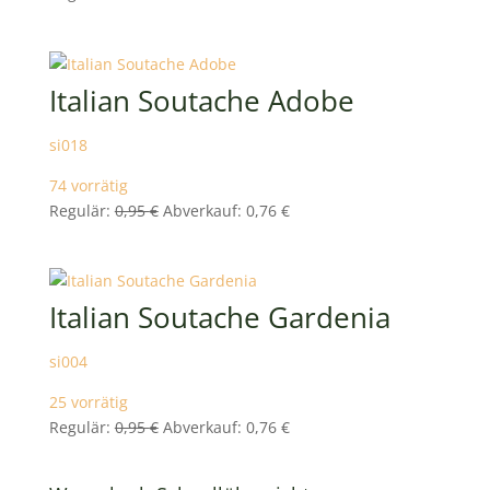
Preis
Preis
war:
ist:
0,95 €
0,76 €.
Italian Soutache Adobe
si018
74 vorrätig
Ursprünglicher
Aktueller
Regulär:
0,95
€
Abverkauf:
0,76
€
Preis
Preis
war:
ist:
0,95 €
0,76 €.
Italian Soutache Gardenia
si004
25 vorrätig
Ursprünglicher
Aktueller
Regulär:
0,95
€
Abverkauf:
0,76
€
Preis
Preis
war:
ist: