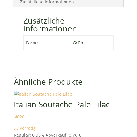
Zusätzliche Informationen
Zusätzliche
Informationen
Farbe
Grün
Ähnliche Produkte
Italian Soutache Pale Lilac
si026
93 vorrätig
Ursprünglicher
Aktueller
Regulär:
0,95
€
Abverkauf:
0,76
€