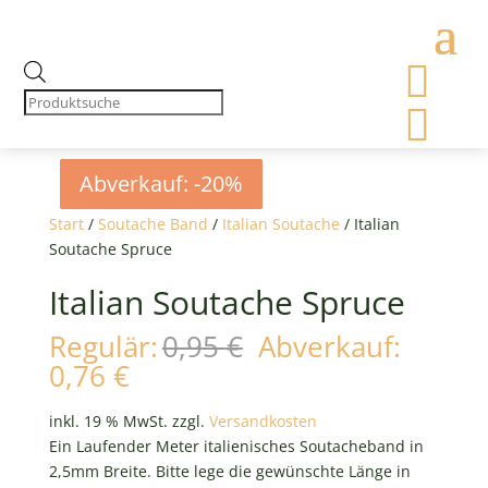

Products
search

Abverkauf: -20%
Abverkauf: -20%
Abverkauf: -20%
Abverkauf: -20%
Start
/
Soutache Band
/
Italian Soutache
/ Italian
Soutache Spruce
Italian Soutache Spruce
Ursprünglicher
Regulär:
0,95
€
Abverkauf:
Preis
Aktueller
0,76
€
war:
Preis
0,95 €
ist:
inkl. 19 % MwSt.
zzgl.
Versandkosten
0,76 €.
Ein Laufender Meter italienisches Soutacheband in
2,5mm Breite. Bitte lege die gewünschte Länge in