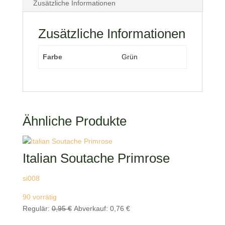
Zusätzliche Informationen
Zusätzliche Informationen
Farbe
Grün
Ähnliche Produkte
Italian Soutache Primrose
si008
90 vorrätig
Ursprünglicher
Aktueller
Regulär:
0,95
€
Abverkauf:
0,76
€
Preis
Preis