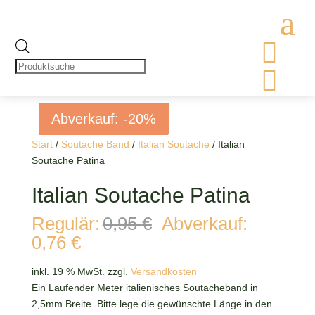

Products
search

Abverkauf: -20%
Abverkauf: -20%
Abverkauf: -20%
Abverkauf: -20%
Start
/
Soutache Band
/
Italian Soutache
/ Italian
Soutache Patina
Italian Soutache Patina
Ursprünglicher
Regulär:
0,95
€
Abverkauf:
Preis
Aktueller
0,76
€
war:
Preis
0,95 €
ist:
inkl. 19 % MwSt.
zzgl.
Versandkosten
0,76 €.
Ein Laufender Meter italienisches Soutacheband in
2,5mm Breite. Bitte lege die gewünschte Länge in den