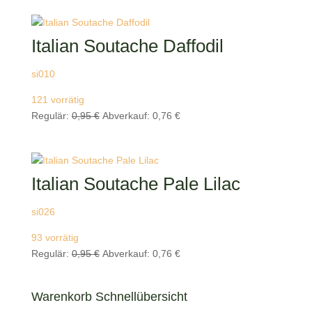
war:
ist:
0,95 €
0,76 €.
Italian Soutache Daffodil
si010
121 vorrätig
Ursprünglicher
Aktueller
Regulär:
0,95
€
Abverkauf:
0,76
€
Preis
Preis
war:
ist:
0,95 €
0,76 €.
Italian Soutache Pale Lilac
si026
93 vorrätig
Ursprünglicher
Aktueller
Regulär:
0,95
€
Abverkauf:
0,76
€
Preis
Preis
war:
ist:
Warenkorb Schnellübersicht
0,95 €
0,76 €.