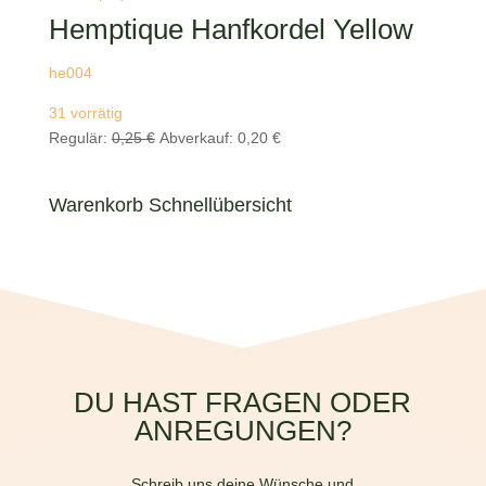
Hemptique Hanfkordel Yellow
he004
31 vorrätig
Ursprünglicher
Aktueller
Regulär:
0,25
€
Abverkauf:
0,20
€
Preis
Preis
war:
ist:
Warenkorb Schnellübersicht
0,25 €
0,20 €.
DU HAST FRAGEN ODER
ANREGUNGEN?
Schreib uns deine Wünsche und