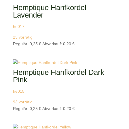
Hemptique Hanfkordel
Lavender
he017
23 vorrätig
Ursprünglicher
Aktueller
Regulär:
0,25
€
Abverkauf:
0,20
€
Preis
Preis
war:
ist:
0,25 €
0,20 €.
Hemptique Hanfkordel Dark
Pink
he015
93 vorrätig
Ursprünglicher
Aktueller
Regulär:
0,25
€
Abverkauf:
0,20
€
Preis
Preis
war:
ist:
0,25 €
0,20 €.