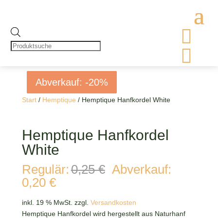

Products
search

Abverkauf: -20%
Abverkauf: -20%
Abverkauf: -20%
Abverkauf: -20%
Start
/
Hemptique
/ Hemptique Hanfkordel White
Hemptique Hanfkordel
White
Ursprünglicher
Regulär:
0,25
€
Abverkauf:
Preis
Aktueller
0,20
€
war:
Preis
0,25 €
ist:
inkl. 19 % MwSt.
zzgl.
Versandkosten
0,20 €.
Hemptique Hanfkordel wird hergestellt aus Naturhanf