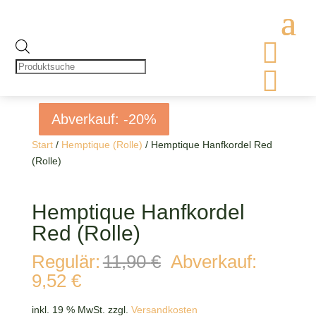

Products
search

Abverkauf: -20%
Abverkauf: -20%
Abverkauf: -20%
Abverkauf: -20%
Start
/
Hemptique (Rolle)
/ Hemptique Hanfkordel Red
(Rolle)
Hemptique Hanfkordel
Red (Rolle)
Ursprünglicher
Regulär:
11,90
€
Abverkauf:
Preis
Aktueller
9,52
€
war:
Preis
11,90 €
ist:
inkl. 19 % MwSt.
zzgl.
Versandkosten