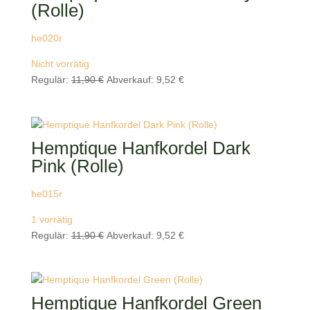
(Rolle)
he020r
Nicht vorrätig
Ursprünglicher
Aktueller
Regulär:
11,90
€
Abverkauf:
9,52
€
Preis
Preis
war:
ist:
11,90 €
9,52 €.
Hemptique Hanfkordel Dark
Pink (Rolle)
he015r
1 vorrätig
Ursprünglicher
Aktueller
Regulär:
11,90
€
Abverkauf:
9,52
€
Preis
Preis
war:
ist:
11,90 €
9,52 €.
Hemptique Hanfkordel Green