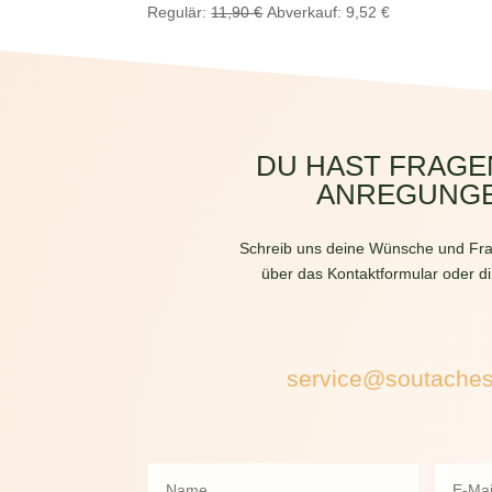
Ursprünglicher
Aktueller
Regulär:
11,90
€
Abverkauf:
9,52
€
Preis
Preis
war:
ist:
11,90 €
9,52 €.
DU HAST FRAGE
ANREGUNG
Schreib uns deine Wünsche und Fra
über das Kontaktformular oder di
service@soutache