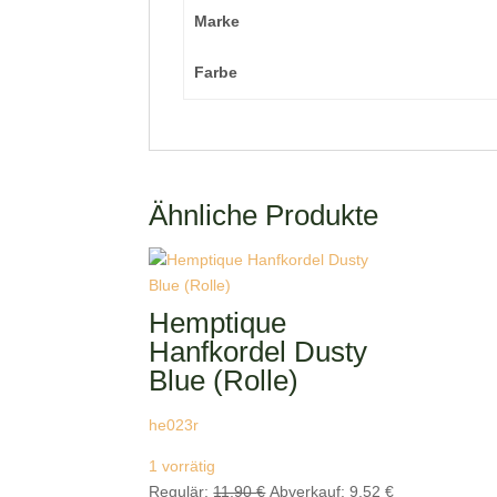
Marke
Farbe
Ähnliche Produkte
Hemptique
Hanfkordel Dusty
Blue (Rolle)
he023r
1 vorrätig
Ursprünglicher
Aktueller
Regulär:
11,90
€
Abverkauf:
9,52
€