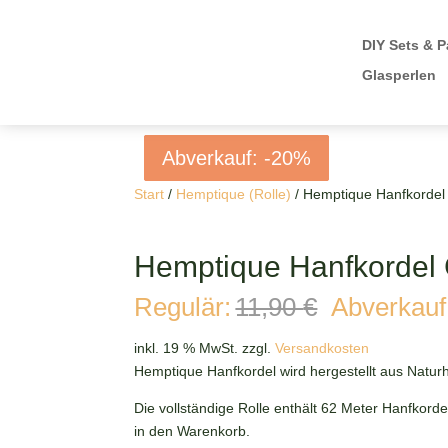
DIY Sets & P
Glasperlen
Abverkauf: -20%
Abverkauf: -20%
Abverkauf: -20%
Abverkauf: -20%
Start
/
Hemptique (Rolle)
/ Hemptique Hanfkordel 
Hemptique Hanfkordel 
Ursprüngl
Regulär:
11,90
€
Abverkauf
Preis
war:
inkl. 19 % MwSt.
zzgl.
Versandkosten
11,90 €
Hemptique Hanfkordel wird hergestellt aus Naturh
Die vollständige Rolle enthält 62 Meter Hanfkord
in den Warenkorb.