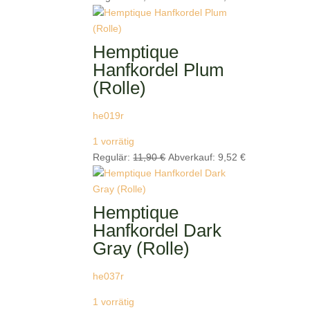
Preis
Preis
war:
ist:
11,90 €
9,52 €.
Hemptique
Hanfkordel Plum
(Rolle)
he019r
1 vorrätig
Ursprünglicher
Aktueller
Regulär:
11,90
€
Abverkauf:
9,52
€
Preis
Preis
war:
ist:
11,90 €
9,52 €.
Hemptique
Hanfkordel Dark
Gray (Rolle)
he037r
1 vorrätig