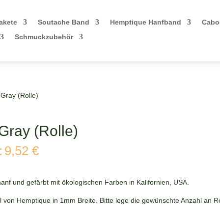
akete
Soutache Band
Hemptique Hanfband
Cabo
Schmuckzubehör
Gray (Rolle)
Gray (Rolle)
icher
Aktueller
:
9,52
€
Preis
ist:
9,52 €.
anf und gefärbt mit ökologischen Farben in Kalifornien, USA.
el von Hemptique in 1mm Breite. Bitte lege die gewünschte Anzahl an R