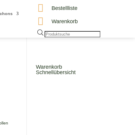

Bestellliste
chons

Warenkorb
Products
search
Warenkorb
Schnellübersicht
ollen