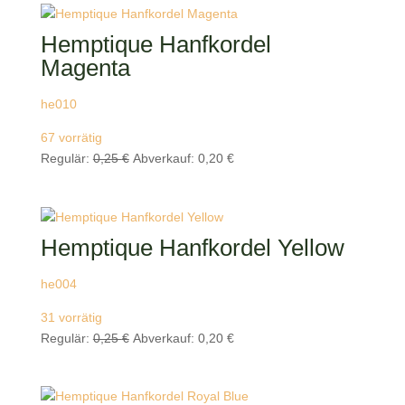
Hemptique Hanfkordel
Magenta
he010
67 vorrätig
Ursprünglicher
Aktueller
Regulär:
0,25
€
Abverkauf:
0,20
€
Preis
Preis
war:
ist:
0,25 €
0,20 €.
Hemptique Hanfkordel Yellow
he004
31 vorrätig
Ursprünglicher
Aktueller
Regulär:
0,25
€
Abverkauf:
0,20
€
Preis
Preis
war:
ist:
0,25 €
0,20 €.