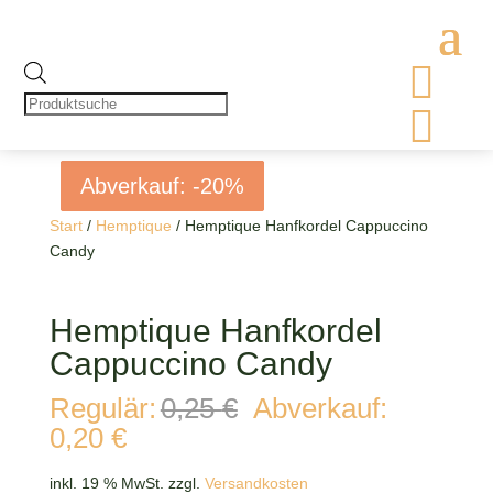

Products
search

Abverkauf: -20%
Abverkauf: -20%
Abverkauf: -20%
Abverkauf: -20%
Start
/
Hemptique
/ Hemptique Hanfkordel Cappuccino
Candy
Hemptique Hanfkordel
Cappuccino Candy
Ursprünglicher
Regulär:
0,25
€
Abverkauf:
Preis
Aktueller
0,20
€
war:
Preis
0,25 €
ist:
inkl. 19 % MwSt.
zzgl.
Versandkosten