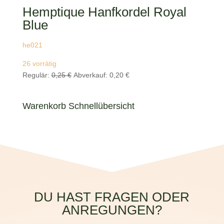
Hemptique Hanfkordel Royal
Blue
he021
26 vorrätig
Ursprünglicher
Aktueller
Regulär:
0,25
€
Abverkauf:
0,20
€
Preis
Preis
war:
ist:
Warenkorb Schnellübersicht
0,25 €
0,20 €.
DU HAST FRAGEN ODER
ANREGUNGEN?