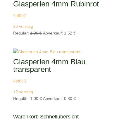
Glasperlen 4mm Rubinrot
4pf002
23 vorrätig
Ursprünglicher
Aktueller
Regulär:
1,90
€
Abverkauf:
1,52
€
Preis
Preis
war:
ist:
1,90 €
1,52 €.
Glasperlen 4mm Blau
transparent
4pf005
12 vorrätig
Ursprünglicher
Aktueller
Regulär:
1,00
€
Abverkauf:
0,80
€
Preis
Preis
war:
ist:
Warenkorb Schnellübersicht
1,00 €
0,80 €.