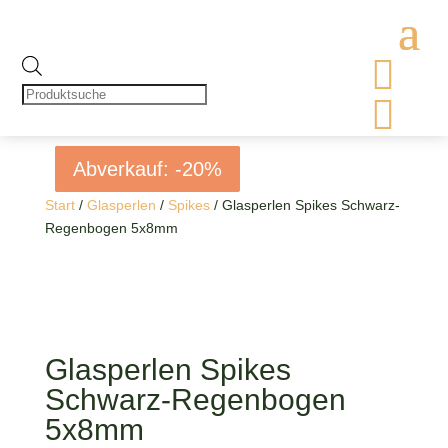

Products
search

Abverkauf: -20%
Abverkauf: -20%
Abverkauf: -20%
Abverkauf: -20%
Start
/
Glasperlen
/
Spikes
/ Glasperlen Spikes Schwarz-
Regenbogen 5x8mm
Glasperlen Spikes
Schwarz-Regenbogen
5x8mm