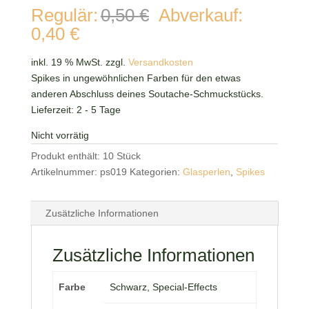
Ursprünglicher
Regulär:
0,50
€
Abverkauf:
Preis
Aktueller
0,40
€
war:
Preis
0,50 €
ist:
inkl. 19 % MwSt.
zzgl.
Versandkosten
0,40 €.
Spikes in ungewöhnlichen Farben für den etwas
anderen Abschluss deines Soutache-Schmuckstücks.
Lieferzeit:
2 - 5 Tage
Nicht vorrätig
Produkt enthält: 10
Stück
Artikelnummer:
ps019
Kategorien:
Glasperlen
,
Spikes
Zusätzliche Informationen
Zusätzliche Informationen
Farbe
Schwarz, Special-Effects