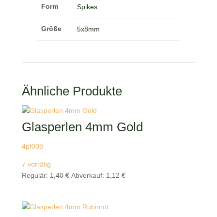
Form
Spikes
Größe
5x8mm
Ähnliche Produkte
Glasperlen 4mm Gold
4pf008
7 vorrätig
Ursprünglicher
Aktueller
Regulär:
1,40
€
Abverkauf:
1,12
€
Preis
Preis
war:
ist:
1,40 €
1,12 €.