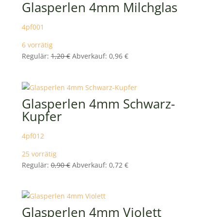
Glasperlen 4mm Milchglas
4pf001
6 vorrätig
Ursprünglicher
Aktueller
Regulär:
1,20
€
Abverkauf:
0,96
€
Preis
Preis
war:
ist:
1,20 €
0,96 €.
Glasperlen 4mm Schwarz-
Kupfer
4pf012
25 vorrätig
Ursprünglicher
Aktueller
Regulär:
0,90
€
Abverkauf:
0,72
€
Preis
Preis
war:
ist:
0,90 €
0,72 €.
Glasperlen 4mm Violett