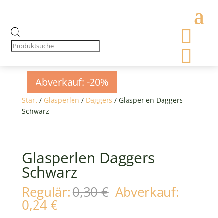

Products
search

Abverkauf: -20%
Abverkauf: -20%
Abverkauf: -20%
Abverkauf: -20%
Start
/
Glasperlen
/
Daggers
/ Glasperlen Daggers
Schwarz
Glasperlen Daggers
Schwarz
Ursprünglicher
Regulär:
0,30
€
Abverkauf:
Preis
Aktueller
0,24
€
war:
Preis