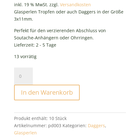
0,30 €
ist:
inkl. 19 % MwSt.
zzgl.
Versandkosten
0,24 €.
Glasperlen Tropfen oder auch Daggers in der Größe
3x11mm.
Perfekt für den verzierenden Abschluss von
Soutache-Anhängern oder Ohrringen.
Lieferzeit:
2 - 5 Tage
13 vorrätig
Glasperlen
Daggers
Schwarz
In den Warenkorb
Menge
Produkt enthält: 10
Stück
Artikelnummer:
pd003
Kategorien:
Daggers
,
Glasperlen