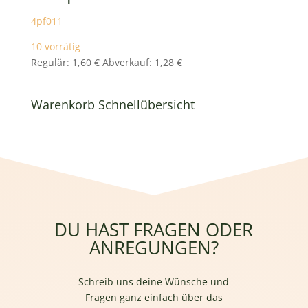
4pf011
10 vorrätig
Ursprünglicher
Aktueller
Regulär:
1,60
€
Abverkauf:
1,28
€
Preis
Preis
war:
ist:
Warenkorb Schnellübersicht
1,60 €
1,28 €.
DU HAST FRAGEN ODER
ANREGUNGEN?
Schreib uns deine Wünsche und
Fragen ganz einfach über das