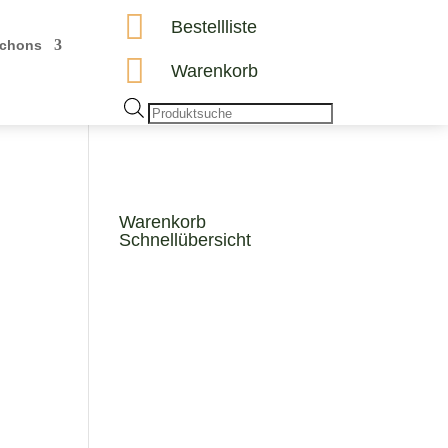

Bestellliste
chons

Warenkorb
Products
search
Warenkorb
Schnellübersicht