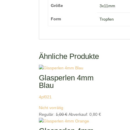
Größe
3x11mm
Form
Tropfen
Ähnliche Produkte
Glasperlen 4mm
Blau
4pf021
Nicht vorrätig
Ursprünglicher
Aktueller
Regulär:
1,00
€
Abverkauf:
0,80
€
Preis
Preis
war:
ist: