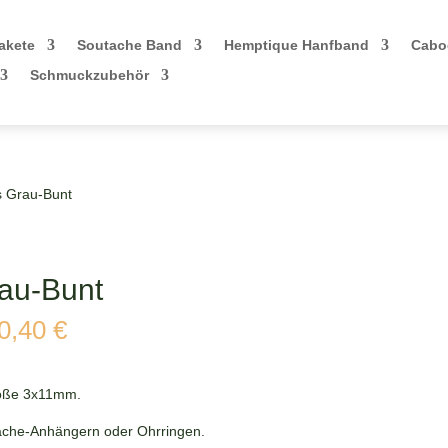
akete
Soutache Band
Hemptique Hanfband
Cabo
Schmuckzubehör
s Grau-Bunt
au-Bunt
cher
Aktueller
0,40
€
Preis
ist:
0,40 €.
röße 3x11mm.
tache-Anhängern oder Ohrringen.