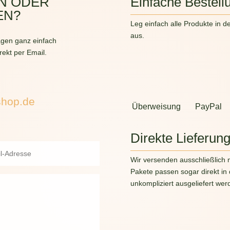
N ODER
Einfache Bestell
EN?
Leg einfach alle Produkte in d
aus.
gen ganz einfach
rekt per Email.
shop.de
Überweisung
PayPal
Direkte Lieferun
Wir versenden ausschließlich 
Pakete passen sogar direkt in
unkompliziert ausgeliefert wer