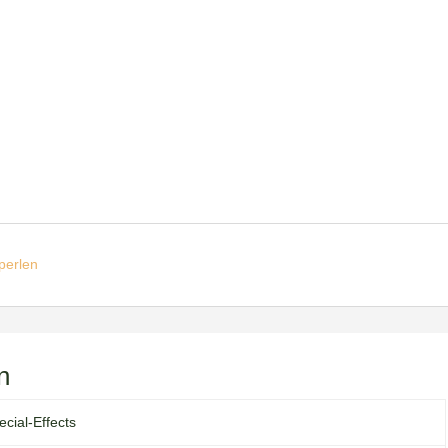
perlen
n
ecial-Effects