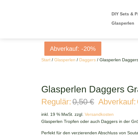
DIY Sets & P
Glasperlen
Abverkauf: -20%
Abverkauf: -20%
Abverkauf: -20%
Abverkauf: -20%
Start
/
Glasperlen
/
Daggers
/ Glasperlen Dagger
Glasperlen Daggers Gr
Ursprüngli
Regulär:
0,50
€
Abverkauf:
Preis
war:
inkl. 19 % MwSt.
zzgl.
Versandkosten
0,50 €
Glasperlen Tropfen oder auch Daggers in der G
Perfekt für den verzierenden Abschluss von Sou