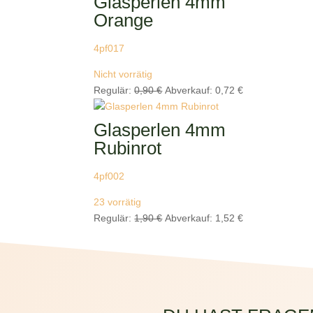
Glasperlen 4mm
1,00 €
0,80 €.
Orange
4pf017
Nicht vorrätig
Ursprünglicher
Aktueller
Regulär:
0,90
€
Abverkauf:
0,72
€
Preis
Preis
war:
ist:
Glasperlen 4mm
0,90 €
0,72 €.
Rubinrot
4pf002
23 vorrätig
Ursprünglicher
Aktueller
Regulär:
1,90
€
Abverkauf:
1,52
€
Preis
Preis
war:
ist:
1,90 €
1,52 €.