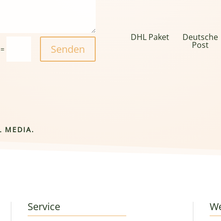
DHL Paket
Deutsche
Post
Senden
=
L MEDIA.
Service
We