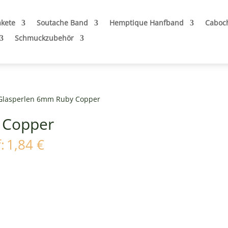
akete
Soutache Band
Hemptique Hanfband
Caboc
Schmuckzubehör
Glasperlen 6mm Ruby Copper
 Copper
icher
Aktueller
:
1,84
€
Preis
ist:
1,84 €.