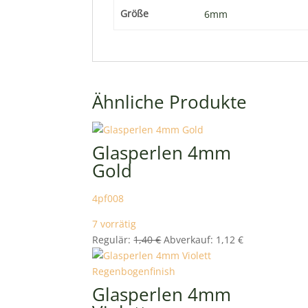
Größe
6mm
Ähnliche Produkte
Glasperlen 4mm
Gold
4pf008
7 vorrätig
Ursprünglicher
Aktueller
Regulär:
1,40
€
Abverkauf:
1,12
€
Preis
Preis
war:
ist:
1,40 €
1,12 €.
Glasperlen 4mm