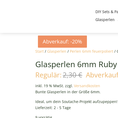
DIY Sets & P
Glasperlen
Abverkauf: -20%
Abverkauf: -20%
Abverkauf: -20%
Abverkauf: -20%
Start
/
Glasperlen
/
Perlen 6mm feuerpoliert
/ 
Glasperlen 6mm Ruby
Ursprüngl
Regulär:
2,30
€
Abverkauf
Preis
war:
inkl. 19 % MwSt.
zzgl.
Versandkosten
2,30 €
Bunte Glasperlen in der Größe 6mm.
Ideal, um dein Soutache-Projekt aufzupeppen!
Lieferzeit:
2 - 5 Tage
9 vorrätig