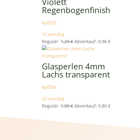
Violett
Regenbogenfinish
4pf022
12 vorrätig
Ursprünglicher
Aktueller
Regulär:
1,20
€
Abverkauf:
0,96
€
Preis
Preis
war:
ist:
1,20 €
0,96 €.
Glasperlen 4mm
Lachs transparent
4pf004
23 vorrätig
Ursprünglicher
Aktueller
Regulär:
1,00
€
Abverkauf:
0,80
€
Preis
Preis
war:
ist:
1,00 €
0,80 €.