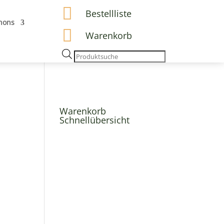

Bestellliste
hons

Warenkorb
Products
search
Warenkorb
Schnellübersicht