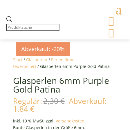

Products
search

Abverkauf: -20%
Abverkauf: -20%
Abverkauf: -20%
Abverkauf: -20%
Start
/
Glasperlen
/
Perlen 6mm
feuerpoliert
/ Glasperlen 6mm Purple Gold Patina
Glasperlen 6mm Purple
Gold Patina
Ursprünglicher
Regulär:
2,30
€
Abverkauf:
Preis
Aktueller
1,84
€
war:
Preis
2,30 €
ist:
inkl. 19 % MwSt.
zzgl.
Versandkosten
1,84 €.
Bunte Glasperlen in der Größe 6mm.