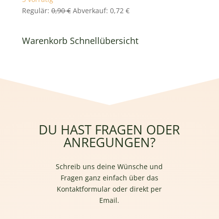
Ursprünglicher
Aktueller
Regulär:
0,90
€
Abverkauf:
0,72
€
Preis
Preis
war:
ist:
Warenkorb Schnellübersicht
0,90 €
0,72 €.
DU HAST FRAGEN ODER
ANREGUNGEN?
Schreib uns deine Wünsche und
Fragen ganz einfach über das
Kontaktformular oder direkt per
Email.