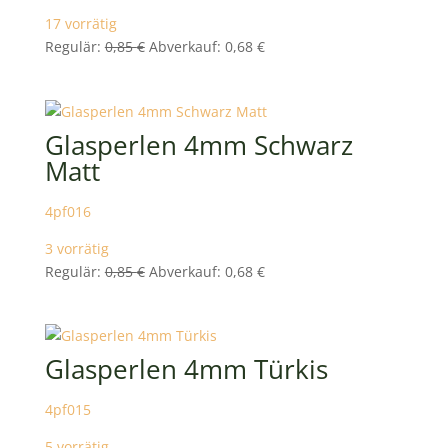
17 vorrätig
Ursprünglicher
Aktueller
Regulär:
0,85
€
Abverkauf:
0,68
€
Preis
Preis
war:
ist:
0,85 €
0,68 €.
Glasperlen 4mm Schwarz
Matt
4pf016
3 vorrätig
Ursprünglicher
Aktueller
Regulär:
0,85
€
Abverkauf:
0,68
€
Preis
Preis
war:
ist:
0,85 €
0,68 €.
Glasperlen 4mm Türkis
4pf015
5 vorrätig