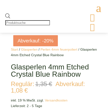

Products
search

Abverkauf: -20%
Abverkauf: -20%
Abverkauf: -20%
Abverkauf: -20%
Start
/
Glasperlen
/
Perlen 4mm feuerpoliert
/ Glasperlen
4mm Etched Crystal Blue Rainbow
Glasperlen 4mm Etched
Crystal Blue Rainbow
Ursprünglicher
Regulär:
1,35
€
Abverkauf:
Preis
Aktueller
1,08
€
war:
Preis
1,35 €
ist:
inkl. 19 % MwSt.
zzgl.
Versandkosten
1,08 €.
Lieferzeit:
2 - 5 Tage