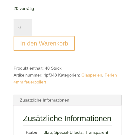
20 vorrätig
Glasperlen
4mm
Etched
In den Warenkorb
Crystal
Blue
Rainbow
Menge
Produkt enthält: 40
Stück
Artikelnummer:
4pf048
Kategorien:
Glasperlen
,
Perlen
4mm feuerpoliert
Zusätzliche Informationen
Zusätzliche Informationen
Farbe
Blau, Special-Effects, Transparent