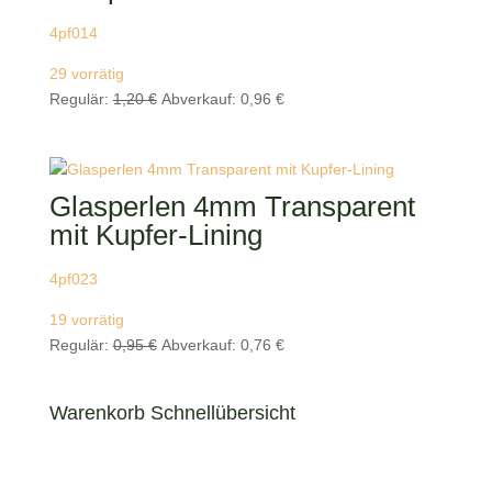
4pf014
29 vorrätig
Ursprünglicher
Aktueller
Regulär:
1,20
€
Abverkauf:
0,96
€
Preis
Preis
war:
ist:
1,20 €
0,96 €.
Glasperlen 4mm Transparent
mit Kupfer-Lining
4pf023
19 vorrätig
Ursprünglicher
Aktueller
Regulär:
0,95
€
Abverkauf:
0,76
€
Preis
Preis
war:
ist:
Warenkorb Schnellübersicht
0,95 €
0,76 €.