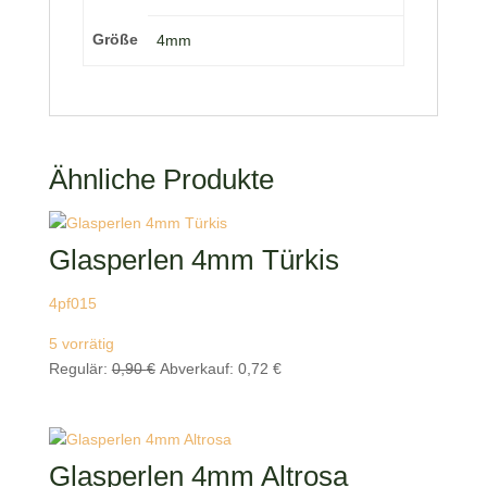
Größe
4mm
Ähnliche Produkte
Glasperlen 4mm Türkis
4pf015
5 vorrätig
Ursprünglicher
Aktueller
Regulär:
0,90
€
Abverkauf:
0,72
€
Preis
Preis
war:
ist:
0,90 €
0,72 €.
Glasperlen 4mm Altrosa