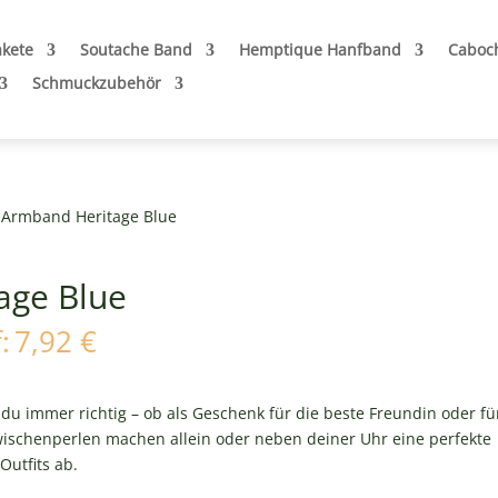
akete
Soutache Band
Hemptique Hanfband
Caboc
Schmuckzubehör
t Armband Heritage Blue
age Blue
icher
Aktueller
:
7,92
€
Preis
ist:
7,92 €.
 du immer richtig – ob als Geschenk für die beste Freundin oder fü
wischenperlen machen allein oder neben deiner Uhr eine perfekte
Outfits ab.