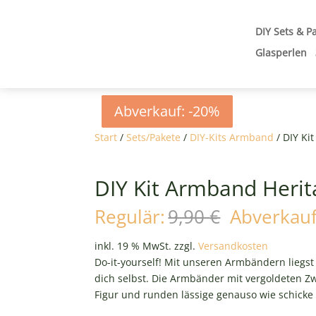
DIY Sets & P
Glasperlen
Abverkauf: -20%
Abverkauf: -20%
Abverkauf: -20%
Abverkauf: -20%
Start
/
Sets/Pakete
/
DIY-Kits Armband
/ DIY Ki
DIY Kit Armband Herit
Ursprüngl
Regulär:
9,90
€
Abverkauf
Preis
war:
inkl. 19 % MwSt.
zzgl.
Versandkosten
9,90 €
Do-it-yourself! Mit unseren Armbändern liegst
dich selbst. Die Armbänder mit vergoldeten Z
Figur und runden lässige genauso wie schicke 