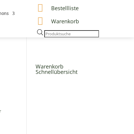

Bestellliste
hons

Warenkorb
Products
search
Warenkorb
Schnellübersicht
r