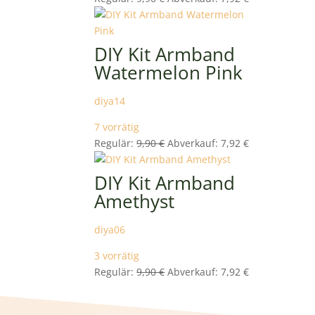
Preis
Preis
war:
ist:
9,90 €
7,92 €.
DIY Kit Armband
Watermelon Pink
diya14
7 vorrätig
Ursprünglicher
Aktueller
Regulär:
9,90
€
Abverkauf:
7,92
€
Preis
Preis
war:
ist:
DIY Kit Armband
9,90 €
7,92 €.
Amethyst
diya06
3 vorrätig
Ursprünglicher
Aktueller
Regulär:
9,90
€
Abverkauf:
7,92
€
Preis
Preis
war:
ist: