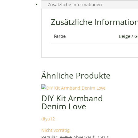
Zusätzliche Informationen
Zusätzliche Informatio
Farbe
Beige / G
Ähnliche Produkte
DIY Kit Armband
Denim Love
diya12
Nicht vorrätig
Ursprünglicher
Aktueller
Regulär:
9,90
€
Abverkauf:
7,92
€