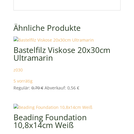
Ähnliche Produkte
Bastelfilz Viskose 20x30cm
Ultramarin
z030
5 vorrätig
Ursprünglicher
Aktueller
Regulär:
0,70
€
Abverkauf:
0,56
€
Preis
Preis
war:
ist:
0,70 €
0,56 €.
Beading Foundation
10,8x14cm Weiß