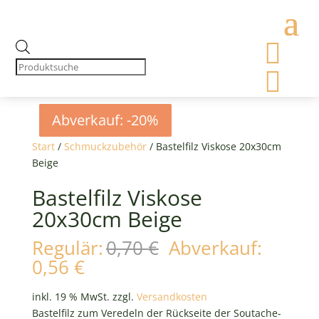

Products
search

Abverkauf: -20%
Abverkauf: -20%
Abverkauf: -20%
Abverkauf: -20%
Start
/
Schmuckzubehör
/ Bastelfilz Viskose 20x30cm
Beige
Bastelfilz Viskose
20x30cm Beige
Ursprünglicher
Regulär:
0,70
€
Abverkauf:
Preis
Aktueller
0,56
€
war:
Preis
0,70 €
ist:
inkl. 19 % MwSt.
zzgl.
Versandkosten
0,56 €.
Bastelfilz zum Veredeln der Rückseite der Soutache-