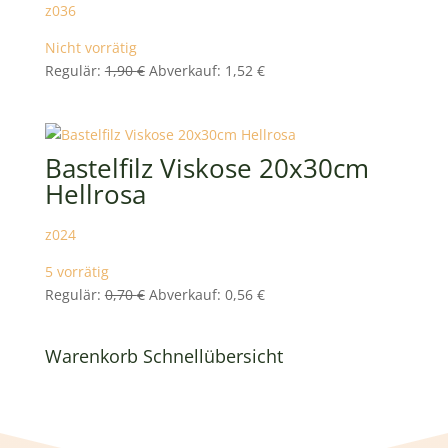
z036
Nicht vorrätig
Ursprünglicher
Aktueller
Regulär:
1,90
€
Abverkauf:
1,52
€
Preis
Preis
war:
ist:
1,90 €
1,52 €.
Bastelfilz Viskose 20x30cm
Hellrosa
z024
5 vorrätig
Ursprünglicher
Aktueller
Regulär:
0,70
€
Abverkauf:
0,56
€
Preis
Preis
war:
ist:
Warenkorb Schnellübersicht
0,70 €
0,56 €.